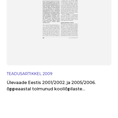
TEADUSARTIKKEL
2009
Ülevaade Eestis 2001/2002. ja 2005/2006.
õppeaastal toimunud kooliõpilaste
tervisekäitumise uuringutest (HBSC uuring)
teiste riikide taustal