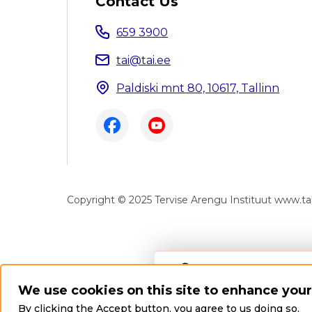
Contact Us
659 3900
tai@tai.ee
Paldiski mnt 80, 10617, Tallinn
Copyright © 2025 Tervise Arengu Instituut www.tai.
Error messag
We use cookies on this site to enhance you
The submitted va
By clicking the Accept button, you agree to us doing so.