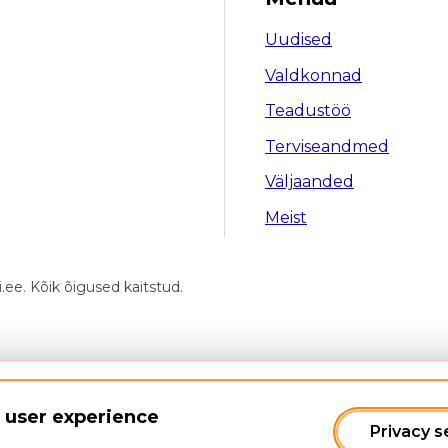
Uudised
Valdkonnad
Teadustöö
Terviseandmed
Väljaanded
Meist
ee. Kõik õigused kaitstud.
e
r user experience
Privacy s
lue
2369
in the
type
element is not allowed.