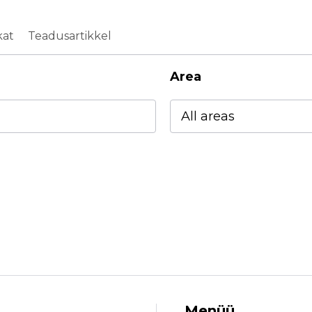
kat
Teadusartikkel
Area
Menüü