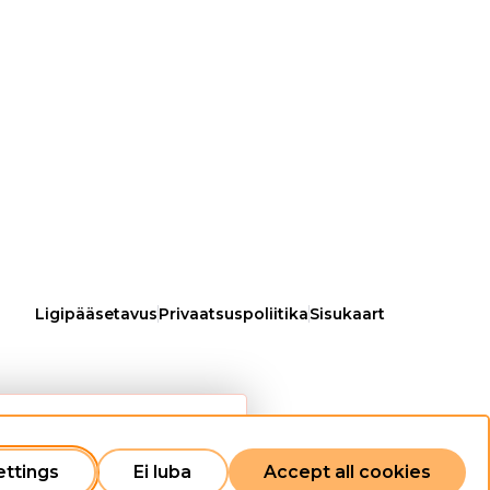
Ligipääsetavus
Privaatsuspoliitika
Sisukaart
Close
ettings
Ei luba
Accept all cookies