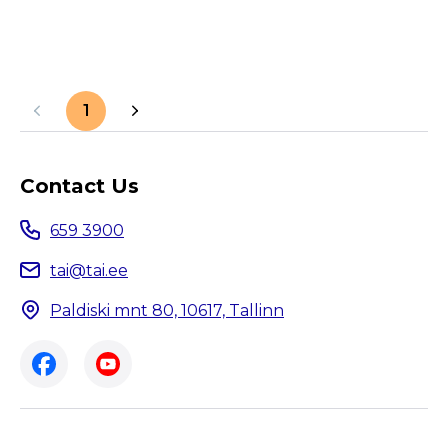
1
Contact Us
659 3900
tai@tai.ee
Paldiski mnt 80, 10617, Tallinn