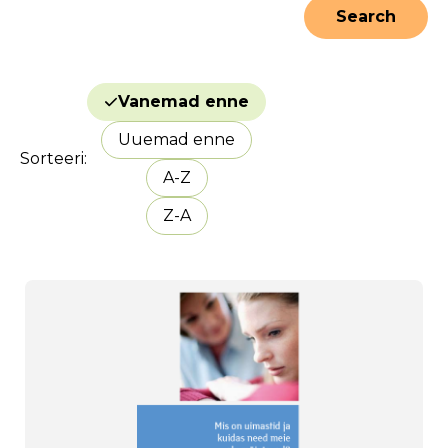
Vanemad enne
Uuemad enne
Sorteeri
A-Z
Z-A