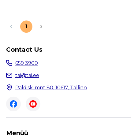
1
Contact Us
659 3900
tai@tai.ee
Paldiski mnt 80, 10617, Tallinn
Menüü